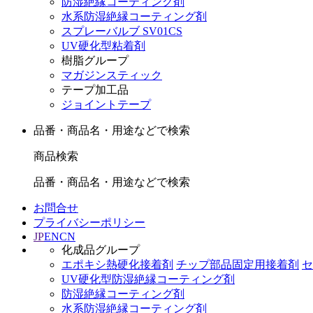
防湿絶縁コーティング剤
水系防湿絶縁コーティング剤
スプレーバルブ SV01CS
UV硬化型粘着剤
樹脂グループ
マガジンスティック
テープ加工品
ジョイントテープ
品番・商品名・用途などで検索
商品検索
品番・商品名・用途などで検索
お問合せ
プライバシーポリシー
JP
EN
CN
化成品グループ
エポキシ熱硬化接着剤
チップ部品固定用接着剤
セ
UV硬化型防湿絶縁コーティング剤
防湿絶縁コーティング剤
水系防湿絶縁コーティング剤