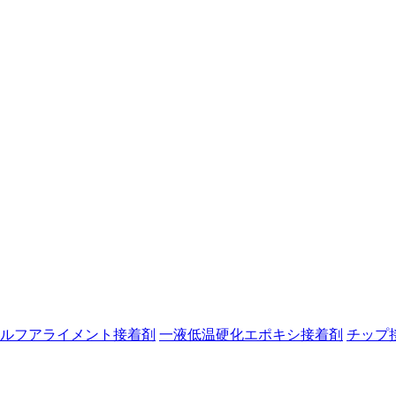
ルフアライメント接着剤
一液低温硬化エポキシ接着剤
チップ接