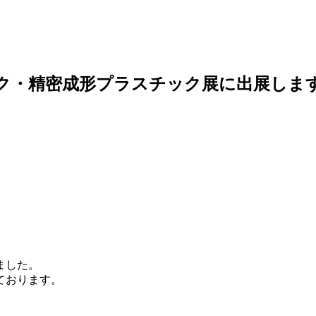
チック・精密成形プラスチック展に出展しま
ました。
ております。
、