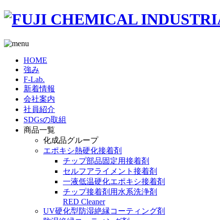
HOME
強み
F-Lab.
新着情報
会社案内
社員紹介
SDGsの取組
商品一覧
化成品グループ
エポキシ熱硬化接着剤
チップ部品固定用接着剤
セルフアライメント接着剤
一液低温硬化エポキシ接着剤
チップ接着剤用水系洗浄剤
RED Cleaner
UV硬化型防湿絶縁コーティング剤