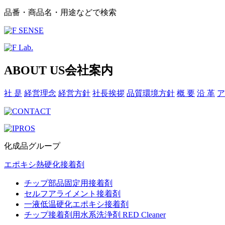
品番・商品名・用途などで検索
ABOUT US
会社案内
社 是
経営理念
経営方針
社長挨拶
品質環境方針
概 要
沿 革
ア
化成品グループ
エポキシ熱硬化接着剤
チップ部品固定用接着剤
セルフアライメント接着剤
一液低温硬化エポキシ接着剤
チップ接着剤用水系洗浄剤 RED Cleaner